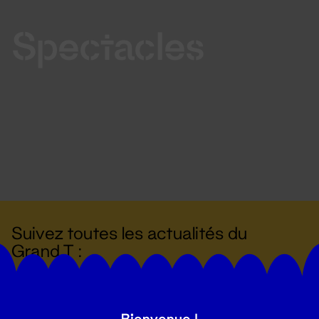
Spectacles
Suivez toutes les actualités du
Grand T :
S'inscrire
Bienvenue !