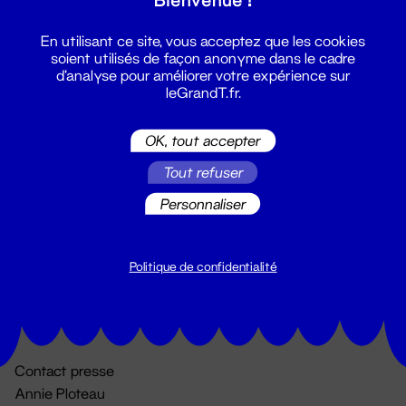
En utilisant ce site, vous acceptez que les cookies
soient utilisés de façon anonyme dans le cadre
d'analyse pour améliorer votre expérience sur
leGrandT.fr.
OK, tout accepter
Billetterie
Tout refuser
02 51 88 25 25
Personnaliser
billetterie@leGrandT.fr
Du lundi au vendredi 14h → 18h
🚨 Accueil physique impossible jusqu'à l'ouverture
Politique de confidentialité
Adresse postale uniquement :
19 rue Morand 44000 Nantes
Contact presse
Annie Ploteau