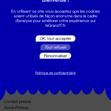
En utilisant ce site, vous acceptez que les cookies
soient utilisés de façon anonyme dans le cadre
d'analyse pour améliorer votre expérience sur
leGrandT.fr.
OK, tout accepter
Billetterie
Tout refuser
02 51 88 25 25
Personnaliser
billetterie@leGrandT.fr
Du lundi au vendredi 14h → 18h
🚨 Accueil physique impossible jusqu'à l'ouverture
Politique de confidentialité
Adresse postale uniquement :
19 rue Morand 44000 Nantes
Contact presse
Annie Ploteau