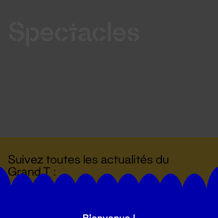
Spectacles
Suivez toutes les actualités du
Grand T :
S'inscrire
Bienvenue !