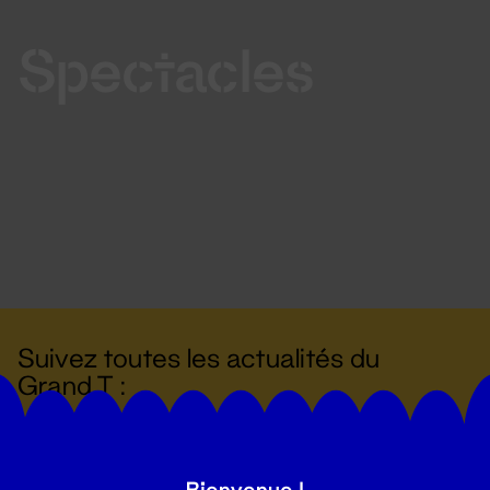
Spectacles
Suivez toutes les actualités du
Grand T :
S'inscrire
Bienvenue !