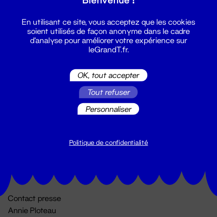
En utilisant ce site, vous acceptez que les cookies
soient utilisés de façon anonyme dans le cadre
d'analyse pour améliorer votre expérience sur
leGrandT.fr.
OK, tout accepter
Billetterie
Tout refuser
02 51 88 25 25
Personnaliser
billetterie@leGrandT.fr
Du lundi au vendredi 14h → 18h
🚨 Accueil physique impossible jusqu'à l'ouverture
Politique de confidentialité
Adresse postale uniquement :
19 rue Morand 44000 Nantes
Contact presse
Annie Ploteau