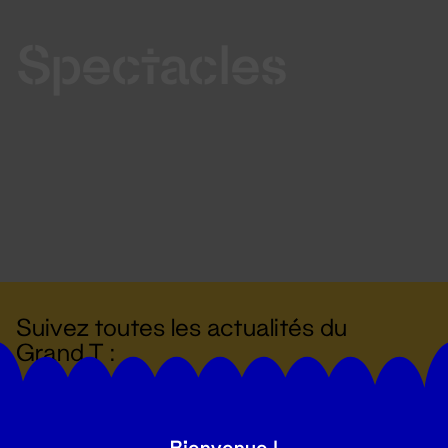
Spectacles
Suivez toutes les actualités du
Grand T :
S'inscrire
Bienvenue !