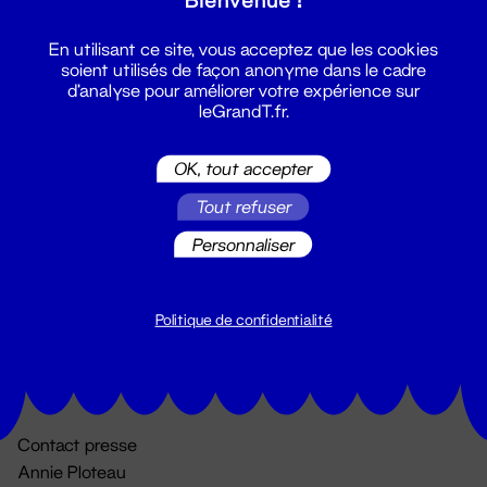
En utilisant ce site, vous acceptez que les cookies
soient utilisés de façon anonyme dans le cadre
d'analyse pour améliorer votre expérience sur
leGrandT.fr.
OK, tout accepter
Billetterie
Tout refuser
02 51 88 25 25
Personnaliser
billetterie@leGrandT.fr
Du lundi au vendredi 14h → 18h
🚨 Accueil physique impossible jusqu'à l'ouverture
Politique de confidentialité
Adresse postale uniquement :
19 rue Morand 44000 Nantes
Contact presse
Annie Ploteau