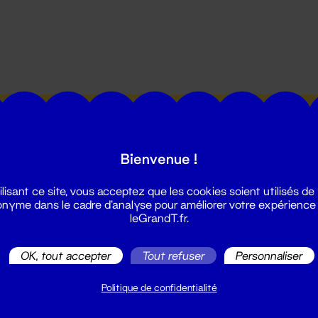
utes les actualités du Grand T :
Bienvenue !
ilisant ce site, vous acceptez que les cookies soient utilisés de
nyme dans le cadre d'analyse pour améliorer votre expérience
leGrandT.fr.
illetterie
OK, tout accepter
Tout refuser
Personnaliser
2 51 88 25 25
illetterie@leGrandT.fr
Politique de confidentialité
u lundi au vendredi 14h → 18h
 Accueil physique