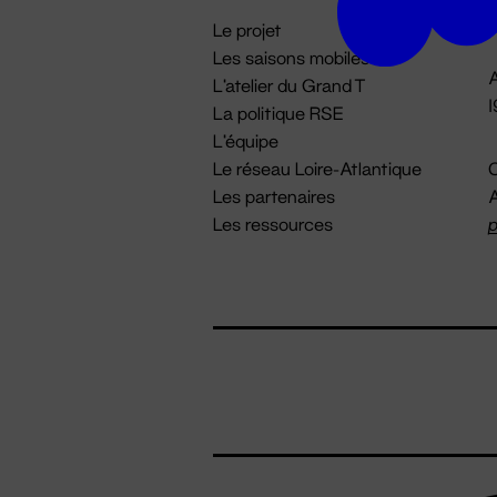
i
Le projet
Les saisons mobiles
A
L'atelier du Grand T
La politique RSE
L'équipe
Le réseau Loire-Atlantique
C
Les partenaires
A
Les ressources
p