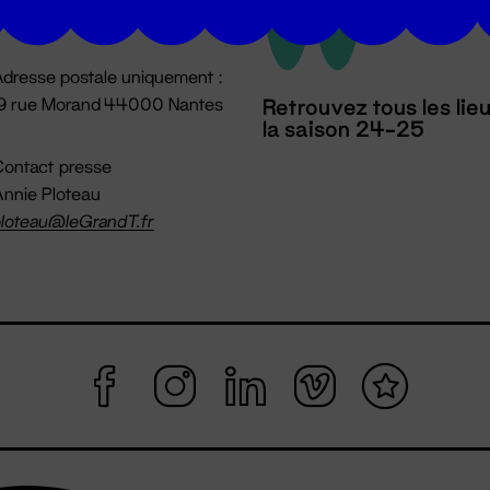
mpossible jusqu'à l'ouverture
dresse postale uniquement :
19 rue Morand 44000 Nantes
Retrouvez tous les lie
la saison 24-25
ontact presse
nnie Ploteau
loteau@leGrandT.fr