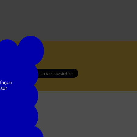
S'inscrire
à la newsletter
 façon
 sur