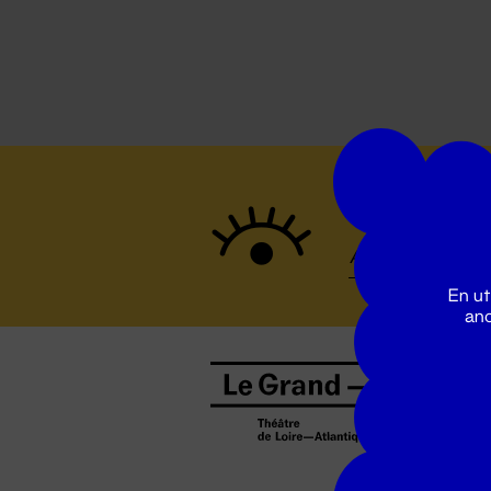
Suivez to
En ut
ano
B
0
b
D
