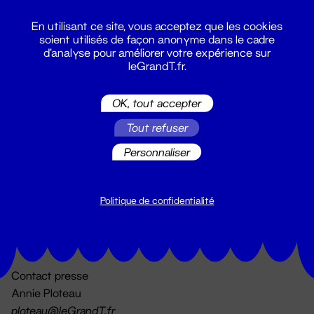
En utilisant ce site, vous acceptez que les cookies
soient utilisés de façon anonyme dans le cadre
d'analyse pour améliorer votre expérience sur
leGrandT.fr.
OK, tout accepter
Billetterie
Tout refuser
02 51 88 25 25
billetterie@leGrandT.fr
Personnaliser
Du lundi au vendredi 14h → 18h
🚨 Accueil physique impossible jusqu'à l'ouverture
Politique de confidentialité
Adresse postale uniquement :
19 rue Morand 44000 Nantes
Contact presse
Annie Ploteau
ploteau@leGrandT.fr