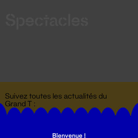
Spectacles
Suivez toutes les actualités du
Grand T :
S'inscrire
Bienvenue !