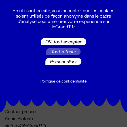
En utilisant ce site, vous acceptez que les cookies
soient utilisés de façon anonyme dans le cadre
d'analyse pour améliorer votre expérience sur
leGrandT.fr.
OK, tout accepter
Billetterie
Tout refuser
02 51 88 25 25
billetterie@leGrandT.fr
Personnaliser
Du lundi au vendredi 14h → 18h
🚨 Accueil physique impossible jusqu'à l'ouverture
Politique de confidentialité
Adresse postale uniquement :
19 rue Morand 44000 Nantes
Contact presse
Annie Ploteau
ploteau@leGrandT.fr