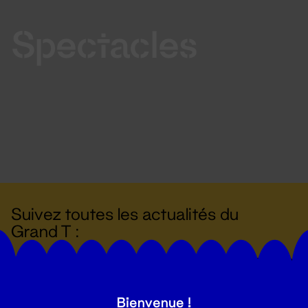
Spectacles
Suivez toutes les actualités du
Grand T :
S'inscrire
Bienvenue !