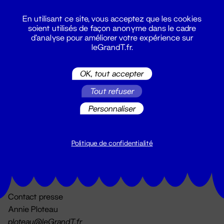
En utilisant ce site, vous acceptez que les cookies
soient utilisés de façon anonyme dans le cadre
d'analyse pour améliorer votre expérience sur
leGrandT.fr.
OK, tout accepter
Billetterie
Tout refuser
02 51 88 25 25
billetterie@leGrandT.fr
Personnaliser
Du lundi au vendredi 14h → 18h
🚨 Accueil physique impossible jusqu'à l'ouverture
Politique de confidentialité
Adresse postale uniquement :
19 rue Morand 44000 Nantes
Contact presse
Annie Ploteau
ploteau@leGrandT.fr