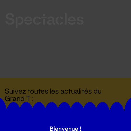
Spectacles
Suivez toutes les actualités du
Grand T :
S'inscrire
Bienvenue !