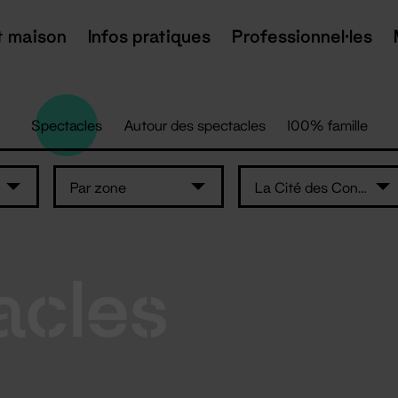
t maison
Infos pratiques
Professionnel·les
Spectacles
Autour des spectacles
100% famille
Par zone
La Cité des Congrès de Nantes
acles