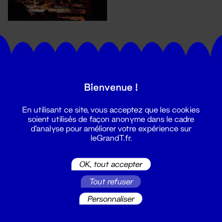
Bienvenue !
En utilisant ce site, vous acceptez que les cookies
Suivez toutes les actualités du
soient utilisés de façon anonyme dans le cadre
Grand T :
d'analyse pour améliorer votre expérience sur
leGrandT.fr.
S'inscrire
OK, tout accepter
Tout refuser
Personnaliser