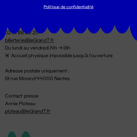
Politique de confidentialité
Billetterie
02 51 88 25 25
billetterie@leGrandT.fr
Du lundi au vendredi 14h → 18h
🚨 Accueil physique impossible jusqu'à l'ouverture
Adresse postale uniquement :
19 rue Morand 44000 Nantes
Contact presse
Annie Ploteau
ploteau@leGrandT.fr