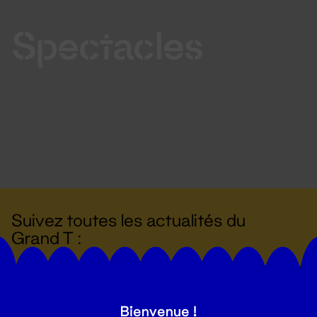
Spectacles
Suivez toutes les actualités du
Grand T :
S'inscrire
Bienvenue !