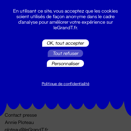
En utilisant ce site, vous acceptez que les cookies
soient utilisés de façon anonyme dans le cadre
d'analyse pour améliorer votre expérience sur
leGrandT.fr.
OK, tout accepter
Billetterie
Tout refuser
02 51 88 25 25
billetterie@leGrandT.fr
Personnaliser
Du lundi au vendredi 14h → 18h
🚨 Accueil physique impossible jusqu'à l'ouverture
Politique de confidentialité
Adresse postale uniquement :
19 rue Morand 44000 Nantes
Contact presse
Annie Ploteau
ploteau@leGrandT.fr