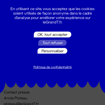
En utilisant ce site, vous acceptez que les cookies
soient utilisés de façon anonyme dans le cadre
d'analyse pour améliorer votre expérience sur
leGrandT.fr.
OK, tout accepter
Billetterie
Tout refuser
02 51 88 25 25
billetterie@leGrandT.fr
Personnaliser
Du lundi au vendredi 14h → 18h
🚨 Accueil physique impossible jusqu'à l'ouverture
Politique de confidentialité
Adresse postale uniquement :
19 rue Morand 44000 Nantes
Contact presse
Annie Ploteau
ploteau@leGrandT.fr