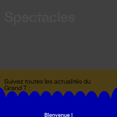
Spectacles
Suivez toutes les actualités du
Grand T :
S'inscrire
Bienvenue !