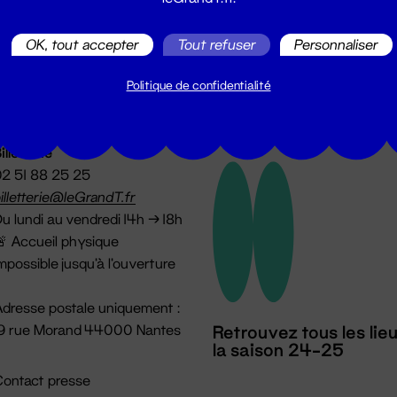
utes les actualités du Grand T :
OK, tout accepter
Tout refuser
Personnaliser
Politique de confidentialité
illetterie
2 51 88 25 25
illetterie@leGrandT.fr
u lundi au vendredi 14h → 18h
 Accueil physique
mpossible jusqu'à l'ouverture
dresse postale uniquement :
19 rue Morand 44000 Nantes
Retrouvez tous les lie
la saison 24-25
ontact presse