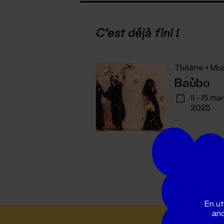
C'est déjà fini !
Théâtre
•
Mus
Baùbo
11 - 15 ma
2025
En ut
ano