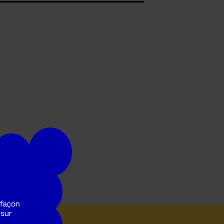
 façon
 sur