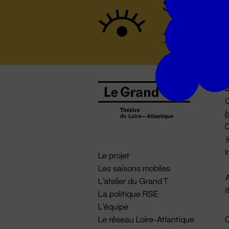
Suivez to
B
0
b
D

i
Le projet
Les saisons mobiles
A
L'atelier du Grand T
La politique RSE
L'équipe
Le réseau Loire-Atlantique
C