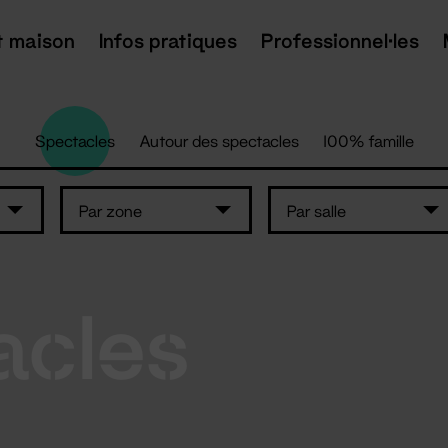
t maison
Infos pratiques
Professionnel·les
Spectacles
Autour des spectacles
100% famille
Par zone
Par salle
acles