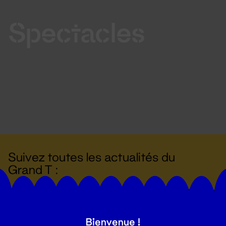
Spectacles
Suivez toutes les actualités du
Grand T :
S'inscrire
Bienvenue !