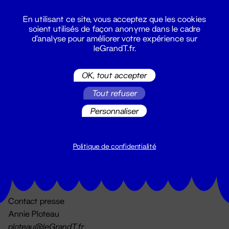
En utilisant ce site, vous acceptez que les cookies
soient utilisés de façon anonyme dans le cadre
d'analyse pour améliorer votre expérience sur
leGrandT.fr.
OK, tout accepter
Billetterie
Tout refuser
02 51 88 25 25
billetterie@leGrandT.fr
Personnaliser
Du lundi au vendredi 14h → 18h
🚨 Accueil physique impossible jusqu'à l'ouverture
Politique de confidentialité
Adresse postale uniquement :
19 rue Morand 44000 Nantes
Contact presse
Annie Ploteau
ploteau@leGrandT.fr