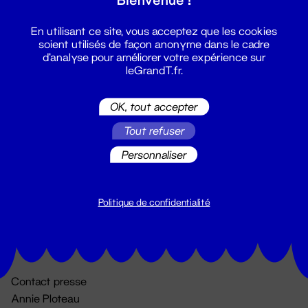
En utilisant ce site, vous acceptez que les cookies
soient utilisés de façon anonyme dans le cadre
d'analyse pour améliorer votre expérience sur
leGrandT.fr.
OK, tout accepter
Billetterie
Tout refuser
02 51 88 25 25
Personnaliser
billetterie@leGrandT.fr
Du lundi au vendredi 14h → 18h
🚨 Accueil physique impossible jusqu'à l'ouverture
Politique de confidentialité
Adresse postale uniquement :
19 rue Morand 44000 Nantes
Contact presse
Annie Ploteau