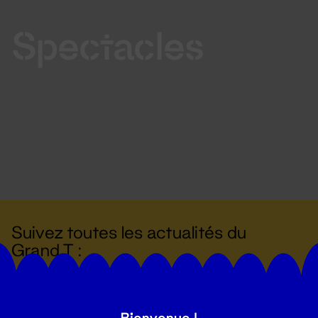
Spectacles
Suivez toutes les actualités du
Grand T :
S'inscrire
Bienvenue !