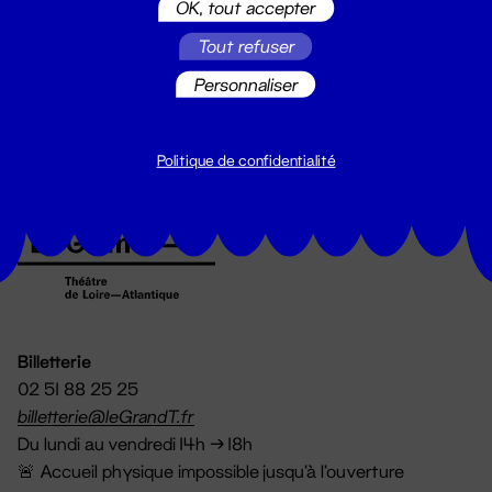
OK, tout accepter
Suivez toutes les actualités du
Tout refuser
Grand T :
Personnaliser
S'inscrire
Politique de confidentialité
Billetterie
02 51 88 25 25
billetterie@leGrandT.fr
Du lundi au vendredi 14h → 18h
🚨 Accueil physique impossible jusqu'à l'ouverture