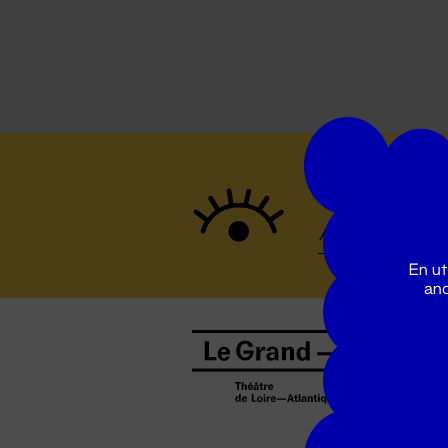
Suivez to
En ut
ano
B
0
b
D
