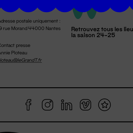
mpossible jusqu'à l'ouverture
dresse postale uniquement :
19 rue Morand 44000 Nantes
Retrouvez tous les lie
la saison 24-25
ontact presse
nnie Ploteau
loteau@leGrandT.fr