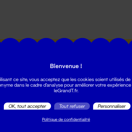
utes les actualités du Grand T :
Bienvenue !
ilisant ce site, vous acceptez que les cookies soient utilisés de
nyme dans le cadre d'analyse pour améliorer votre expérience
leGrandT.fr.
illetterie
OK, tout accepter
Tout refuser
Personnaliser
2 51 88 25 25
illetterie@leGrandT.fr
Politique de confidentialité
u lundi au vendredi 14h → 18h
 Accueil physique