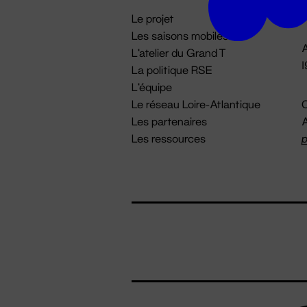
i
Le projet
Les saisons mobiles
A
L'atelier du Grand T
La politique RSE
L'équipe
Le réseau Loire-Atlantique
C
Les partenaires
A
Les ressources
p