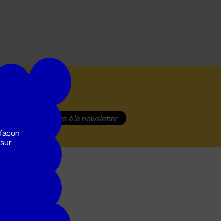
S'inscrire
à la newsletter
 façon
 sur