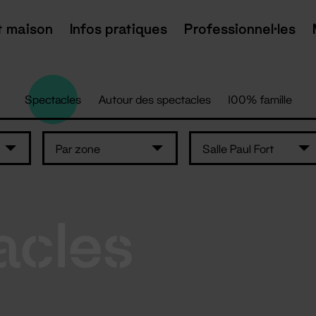
t maison
Infos pratiques
Professionnel·les
Spectacles
Autour des spectacles
100% famille
Par zone
Salle Paul Fort
acles