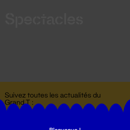
Spectacles
Suivez toutes les actualités du
Grand T :
S'inscrire
Bienvenue !