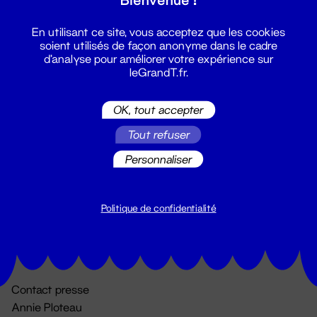
En utilisant ce site, vous acceptez que les cookies
soient utilisés de façon anonyme dans le cadre
d'analyse pour améliorer votre expérience sur
leGrandT.fr.
OK, tout accepter
Billetterie
Tout refuser
02 51 88 25 25
Personnaliser
billetterie@leGrandT.fr
Du lundi au vendredi 14h → 18h
🚨 Accueil physique impossible jusqu'à l'ouverture
Politique de confidentialité
Adresse postale uniquement :
19 rue Morand 44000 Nantes
Contact presse
Annie Ploteau