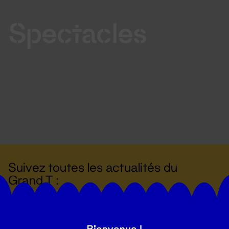
Spectacles
Suivez toutes les actualités du
Grand T :
S'inscrire
Bienvenue !