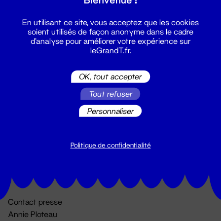
En utilisant ce site, vous acceptez que les cookies
soient utilisés de façon anonyme dans le cadre
d'analyse pour améliorer votre expérience sur
leGrandT.fr.
OK, tout accepter
Billetterie
Tout refuser
02 51 88 25 25
Personnaliser
billetterie@leGrandT.fr
Du lundi au vendredi 14h → 18h
🚨 Accueil physique impossible jusqu'à l'ouverture
Politique de confidentialité
Adresse postale uniquement :
19 rue Morand 44000 Nantes
Contact presse
Annie Ploteau