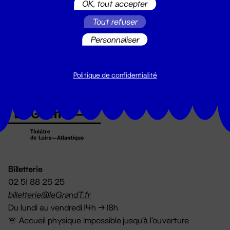
OK, tout accepter
Suivez toutes les actualités du
Tout refuser
Grand T :
Personnaliser
S'inscrire
Politique de confidentialité
Billetterie
02 51 88 25 25
billetterie@leGrandT.fr
Du lundi au vendredi 14h → 18h
🚨 Accueil physique impossible jusqu'à l'ouverture