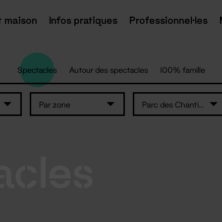
t maison
Infos pratiques
Professionnel·les
Spectacles
Autour des spectacles
100% famille
Par zone
Parc des Chantiers — Île de Nantes
acles