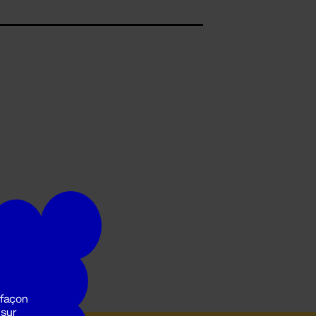
 façon
 sur