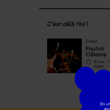
C'est déjà fini !
Cirque
Foutoir
Céleste
15 nov. - 
2024
En ut
ano