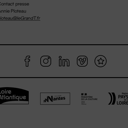
ontact presse
nnie Ploteau
loteau@leGrandT.fr