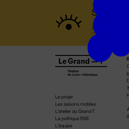
Suivez to
B
0
b
D

i
Le projet
Les saisons mobiles
A
L'atelier du Grand T
La politique RSE
L'équipe