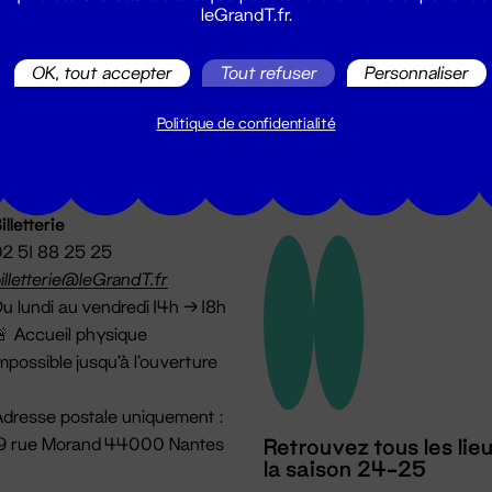
leGrandT.fr.
utes les actualités du Grand T :
OK, tout accepter
Tout refuser
Personnaliser
Politique de confidentialité
illetterie
2 51 88 25 25
illetterie@leGrandT.fr
u lundi au vendredi 14h → 18h
 Accueil physique
mpossible jusqu'à l'ouverture
dresse postale uniquement :
19 rue Morand 44000 Nantes
Retrouvez tous les lie
la saison 24-25