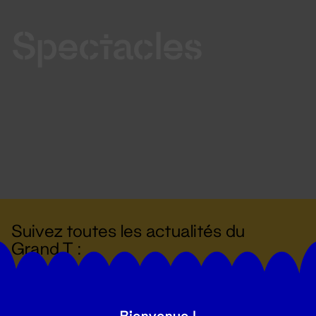
Spectacles
Suivez toutes les actualités du
Grand T :
S'inscrire
Bienvenue !