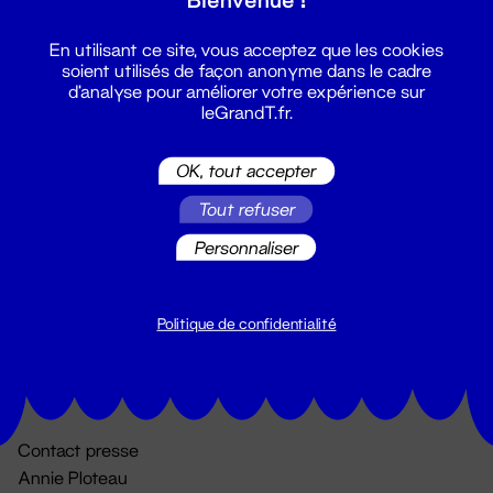
En utilisant ce site, vous acceptez que les cookies
soient utilisés de façon anonyme dans le cadre
d'analyse pour améliorer votre expérience sur
leGrandT.fr.
OK, tout accepter
Billetterie
Tout refuser
02 51 88 25 25
Personnaliser
billetterie@leGrandT.fr
Du lundi au vendredi 14h → 18h
🚨 Accueil physique impossible jusqu'à l'ouverture
Politique de confidentialité
Adresse postale uniquement :
19 rue Morand 44000 Nantes
Contact presse
Annie Ploteau