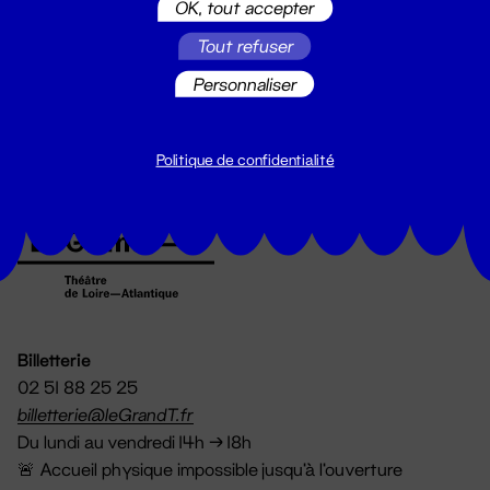
OK, tout accepter
Suivez toutes les actualités du
Tout refuser
Grand T :
Personnaliser
S'inscrire
Politique de confidentialité
Billetterie
02 51 88 25 25
billetterie@leGrandT.fr
Du lundi au vendredi 14h → 18h
🚨 Accueil physique impossible jusqu'à l'ouverture