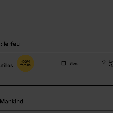
: le feu
Le
100%
18 jan.
tilles
famille
• 
 Mankind