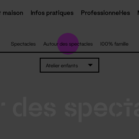
t maison
Infos pratiques
Professionnel·les
Spectacles
Autour des spectacles
100% famille
Atelier enfants
 des spect