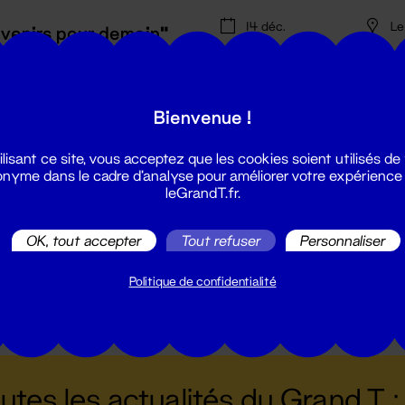
14 déc.
Le
uvenirs pour demain"
Bienvenue !
este
ilisant ce site, vous acceptez que les cookies soient utilisés de
nyme dans le cadre d'analyse pour améliorer votre expérience
leGrandT.fr.
So
100%
24 nov.
X
famille
ch
OK, tout accepter
Tout refuser
Personnaliser
Politique de confidentialité
utes les actualités du Grand T :