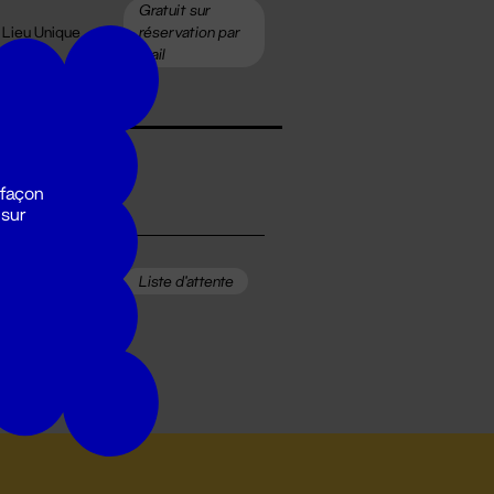
Gratuit sur
 Lieu Unique
réservation par
mail
 façon
 sur
us le
Liste d'attente
apiteau