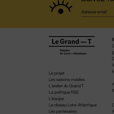
B
0
b
D

i
Le projet
Les saisons mobiles
A
L'atelier du Grand T
La politique RSE
L'équipe
Le réseau Loire-Atlantique
C
Les partenaires
A