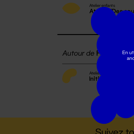
Atelier enfants
Atelier "Des so
Autour de
Foutoir Cél
En ut
ano
Atelier enfants
Initiation au BM
Suivez to