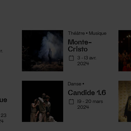
Théâtre
•
Musique
Monte-
Cristo
r.
3 - 13 avr.
2024
Danse
•
Candide 1.6
que
19 - 20 mars
2024
- 23
24