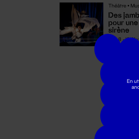
Théâtre
•
Mus
Des jam
pour une
sirène
8 - 10 fév
2024
En ut
ano