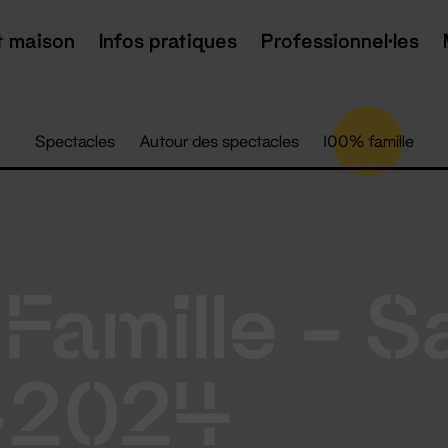
t maison
Infos pratiques
Professionnel·les
Spectacles
Autour des spectacles
100% famille
amille - S
-2024