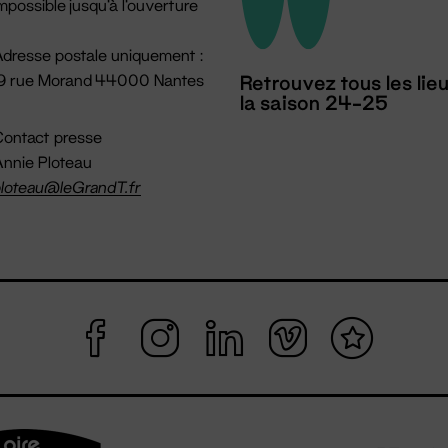
mpossible jusqu'à l'ouverture
dresse postale uniquement :
19 rue Morand 44000 Nantes
Retrouvez tous les lie
la saison 24-25
ontact presse
nnie Ploteau
loteau@leGrandT.fr