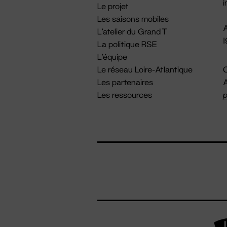
i
Le projet
Les saisons mobiles
A
L'atelier du Grand T
La politique RSE
L'équipe
Le réseau Loire-Atlantique
C
Les partenaires
A
Les ressources
p