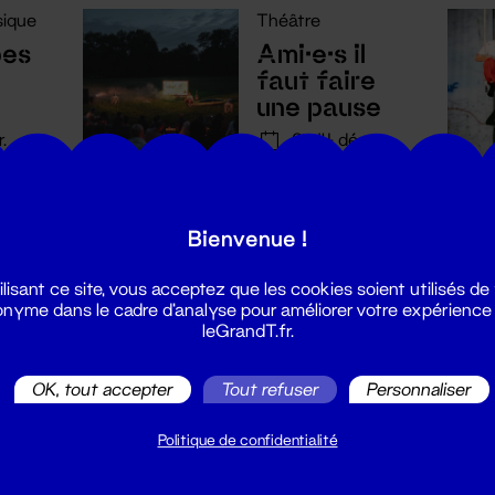
ique
Théâtre
bes
Ami·e·s il
faut faire
une pause
r.
9 - 14 déc.
2023
Bienvenue !
ilisant ce site, vous acceptez que les cookies soient utilisés de
nyme dans le cadre d'analyse pour améliorer votre expérience
leGrandT.fr.
OK, tout accepter
Tout refuser
Personnaliser
Voir plus
Politique de confidentialité