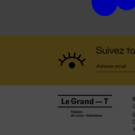
Suivez to
B
0
b
D
