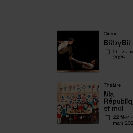
Cirque
BitbyBit
19 - 26 av
2024
Théâtre
Ma
Républi
et moi
22 févr. 
mars 20