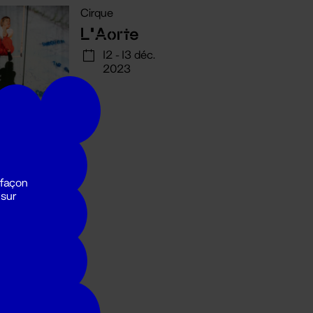
Cirque
L'Aorte
12 - 13 déc.
2023
 façon
 sur