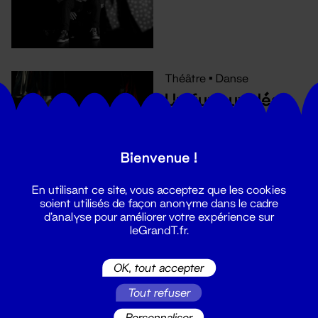
Théâtre
•
Danse
Un furieux désir
de bonheur
18 jan. - 24 févr. 2022
Bienvenue !
En utilisant ce site, vous acceptez que les cookies
soient utilisés de façon anonyme dans le cadre
d'analyse pour améliorer votre expérience sur
leGrandT.fr.
Cirque
Ombres portées
OK, tout accepter
21 - 23 févr. 2022
Tout refuser
Personnaliser