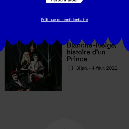
Politique de confidentialité
Théâtre
Blanche-Neige,
histoire d'un
Prince
31 jan. - 4 févr. 2022