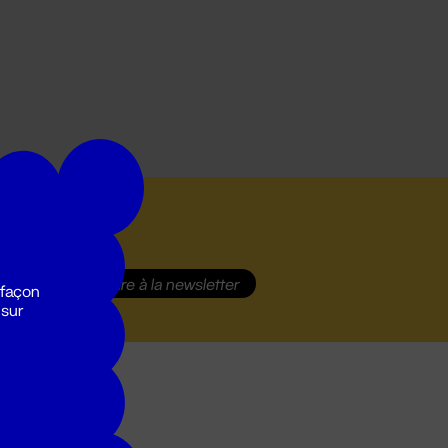
S'inscrire
à la newsletter
 façon
 sur