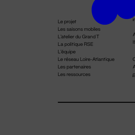
D

i
Le projet
Les saisons mobiles
A
L'atelier du Grand T
La politique RSE
L'équipe
Le réseau Loire-Atlantique
C
Les partenaires
A
Les ressources
p