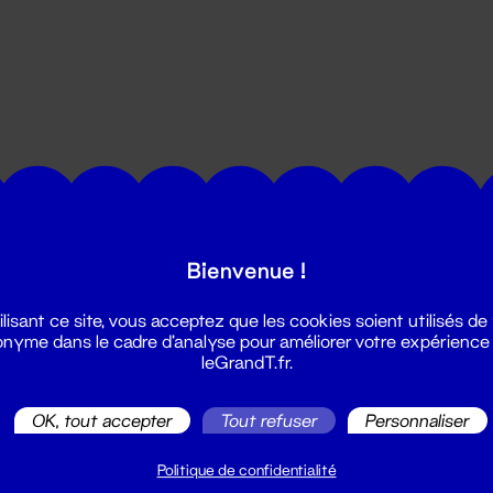
utes les actualités du Grand T :
Bienvenue !
ilisant ce site, vous acceptez que les cookies soient utilisés de
nyme dans le cadre d'analyse pour améliorer votre expérience
leGrandT.fr.
OK, tout accepter
Tout refuser
Personnaliser
illetterie
2 51 88 25 25
Politique de confidentialité
illetterie@leGrandT.fr