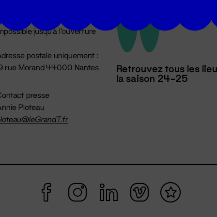
u lundi au vendredi 14h → 18h
 Accueil physique
mpossible jusqu'à l'ouverture
dresse postale uniquement :
19 rue Morand 44000 Nantes
Retrouvez tous les lie
la saison 24-25
ontact presse
nnie Ploteau
loteau@leGrandT.fr