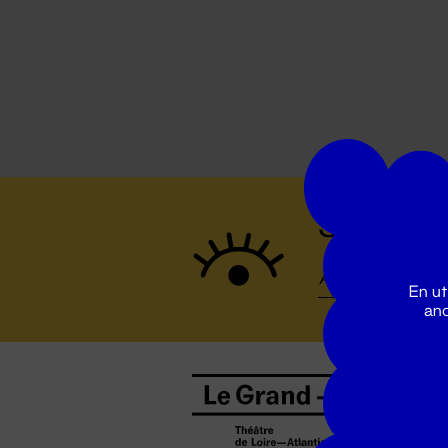
Suivez to
En ut
ano
B
0
b