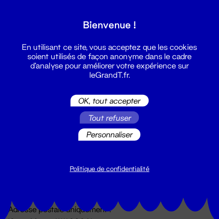
Grand T :
Bienvenue !
S'inscrire
En utilisant ce site, vous acceptez que les cookies
soient utilisés de façon anonyme dans le cadre
d'analyse pour améliorer votre expérience sur
leGrandT.fr.
OK, tout accepter
Tout refuser
Personnaliser
Billetterie
02 51 88 25 25
billetterie@leGrandT.fr
Politique de confidentialité
Du lundi au vendredi 14h → 18h
🚨 Accueil physique impossible jusqu'à l'ouverture
Adresse postale uniquement :