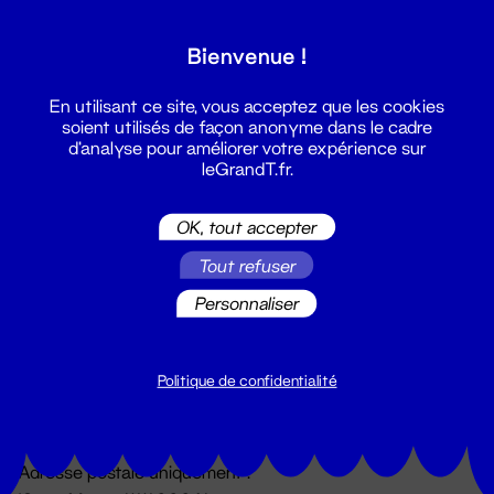
Grand T :
Bienvenue !
S'inscrire
En utilisant ce site, vous acceptez que les cookies
soient utilisés de façon anonyme dans le cadre
d'analyse pour améliorer votre expérience sur
leGrandT.fr.
OK, tout accepter
Tout refuser
Personnaliser
Billetterie
02 51 88 25 25
billetterie@leGrandT.fr
Politique de confidentialité
Du lundi au vendredi 14h → 18h
🚨 Accueil physique impossible jusqu'à l'ouverture
Adresse postale uniquement :