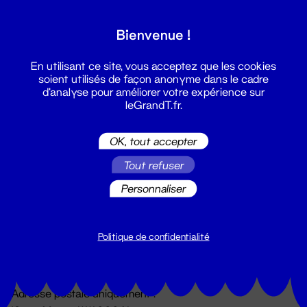
Grand T :
Bienvenue !
S'inscrire
En utilisant ce site, vous acceptez que les cookies
soient utilisés de façon anonyme dans le cadre
d'analyse pour améliorer votre expérience sur
leGrandT.fr.
OK, tout accepter
Tout refuser
Personnaliser
Billetterie
02 51 88 25 25
billetterie@leGrandT.fr
Politique de confidentialité
Du lundi au vendredi 14h → 18h
🚨 Accueil physique impossible jusqu'à l'ouverture
Adresse postale uniquement :