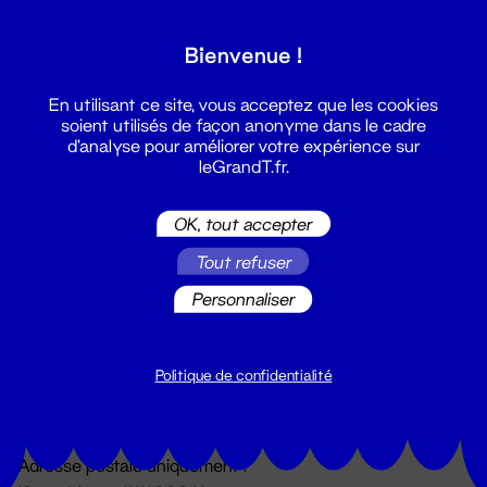
Grand T :
Bienvenue !
S'inscrire
En utilisant ce site, vous acceptez que les cookies
soient utilisés de façon anonyme dans le cadre
d'analyse pour améliorer votre expérience sur
leGrandT.fr.
OK, tout accepter
Tout refuser
Personnaliser
Billetterie
02 51 88 25 25
billetterie@leGrandT.fr
Politique de confidentialité
Du lundi au vendredi 14h → 18h
🚨 Accueil physique impossible jusqu'à l'ouverture
Adresse postale uniquement :