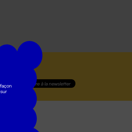
S'inscrire
à la newsletter
 façon
 sur