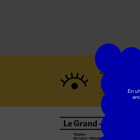
Suivez to
En ut
ano
B
0
b