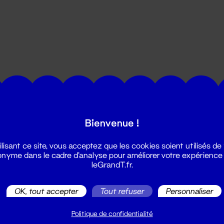
utes les actualités du Grand T :
Bienvenue !
ilisant ce site, vous acceptez que les cookies soient utilisés de
nyme dans le cadre d'analyse pour améliorer votre expérience
leGrandT.fr.
OK, tout accepter
Tout refuser
Personnaliser
illetterie
2 51 88 25 25
Politique de confidentialité
illetterie@leGrandT.fr