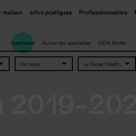
t maison
Infos pratiques
Professionnel·les
Spectacles
Autour des spectacles
100% famille
Par zone
Le Canal, Théâtre du Pays de Redon
n 2019-20