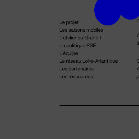
D

i
Le projet
Les saisons mobiles
A
L'atelier du Grand T
La politique RSE
L'équipe
Le réseau Loire-Atlantique
C
Les partenaires
A
Les ressources
p