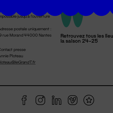
u lundi au vendredi 14h → 18h
 Accueil physique
mpossible jusqu'à l'ouverture
dresse postale uniquement :
19 rue Morand 44000 Nantes
Retrouvez tous les lie
la saison 24-25
ontact presse
nnie Ploteau
loteau@leGrandT.fr