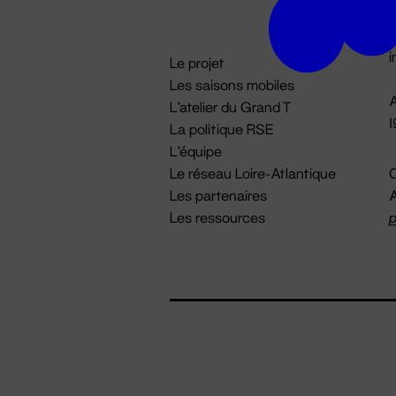
D

i
Le projet
Les saisons mobiles
A
L'atelier du Grand T
La politique RSE
L'équipe
Le réseau Loire-Atlantique
C
Les partenaires
A
Les ressources
p