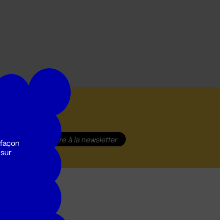
S'inscrire
à la newsletter
 façon
 sur