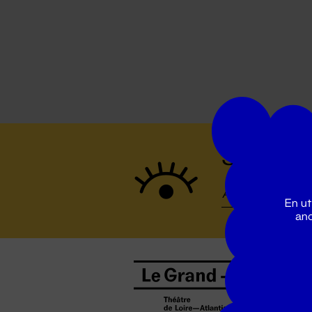
Suivez to
En ut
ano
B
0
b