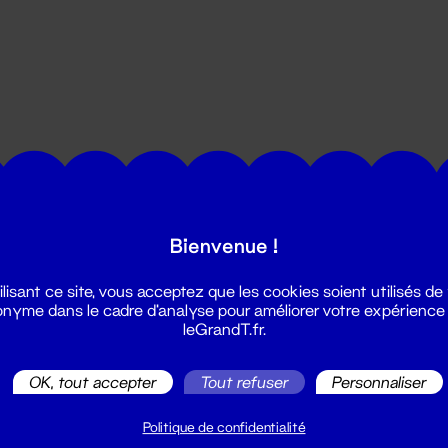
utes les actualités du Grand T :
Bienvenue !
ilisant ce site, vous acceptez que les cookies soient utilisés de
nyme dans le cadre d'analyse pour améliorer votre expérience
leGrandT.fr.
OK, tout accepter
Tout refuser
Personnaliser
illetterie
2 51 88 25 25
Politique de confidentialité
illetterie@leGrandT.fr