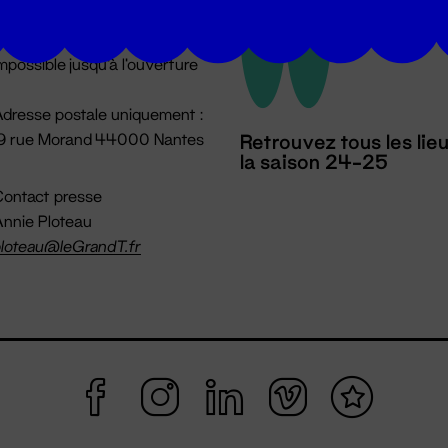
u lundi au vendredi 14h → 18h
 Accueil physique
mpossible jusqu'à l'ouverture
dresse postale uniquement :
19 rue Morand 44000 Nantes
Retrouvez tous les lie
la saison 24-25
ontact presse
nnie Ploteau
loteau@leGrandT.fr