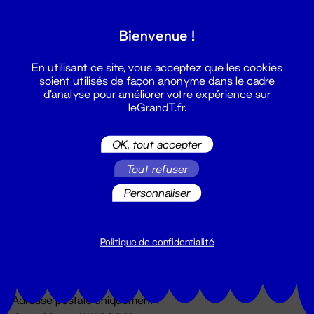
Grand T :
Bienvenue !
S'inscrire
En utilisant ce site, vous acceptez que les cookies
soient utilisés de façon anonyme dans le cadre
d'analyse pour améliorer votre expérience sur
leGrandT.fr.
OK, tout accepter
Tout refuser
Personnaliser
Billetterie
02 51 88 25 25
billetterie@leGrandT.fr
Politique de confidentialité
Du lundi au vendredi 14h → 18h
🚨 Accueil physique impossible jusqu'à l'ouverture
Adresse postale uniquement :