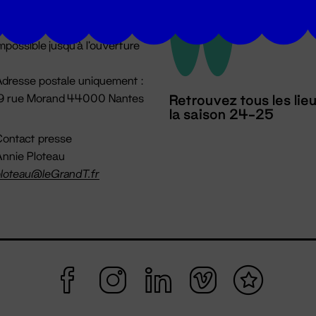
u lundi au vendredi 14h → 18h
 Accueil physique
mpossible jusqu'à l'ouverture
dresse postale uniquement :
19 rue Morand 44000 Nantes
Retrouvez tous les lie
la saison 24-25
ontact presse
nnie Ploteau
loteau@leGrandT.fr