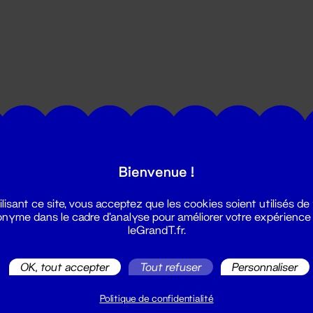
utes les actualités du Grand T :
Bienvenue !
ilisant ce site, vous acceptez que les cookies soient utilisés de
nyme dans le cadre d'analyse pour améliorer votre expérience
leGrandT.fr.
OK, tout accepter
Tout refuser
Personnaliser
illetterie
2 51 88 25 25
Politique de confidentialité
illetterie@leGrandT.fr