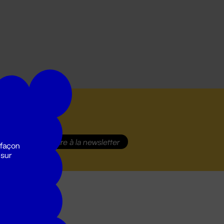
S'inscrire
à la newsletter
 façon
 sur