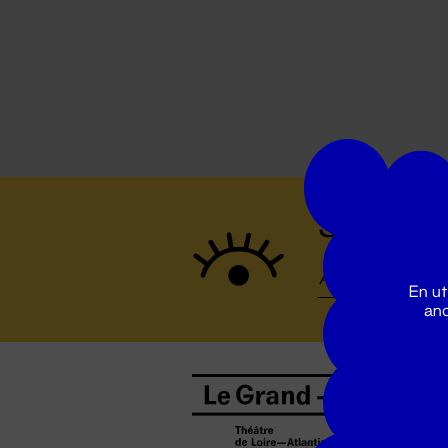
Suivez to
En ut
ano
B
0
b