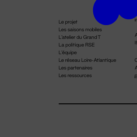
D

i
Le projet
Les saisons mobiles
A
L'atelier du Grand T
La politique RSE
L'équipe
Le réseau Loire-Atlantique
C
Les partenaires
A
Les ressources
p