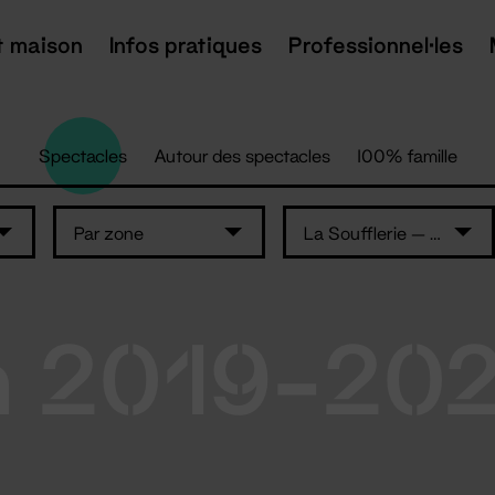
t maison
Infos pratiques
Professionnel·les
Spectacles
Autour des spectacles
100% famille
Par zone
La Soufflerie — L'Auditorium
n 2019-20