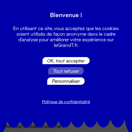
Grand T :
Bienvenue !
S'inscrire
En utilisant ce site, vous acceptez que les cookies
soient utilisés de façon anonyme dans le cadre
d'analyse pour améliorer votre expérience sur
leGrandT.fr.
OK, tout accepter
Tout refuser
Personnaliser
Billetterie
02 51 88 25 25
billetterie@leGrandT.fr
Politique de confidentialité
Du lundi au vendredi 14h → 18h
🚨 Accueil physique impossible jusqu'à l'ouverture
Adresse postale uniquement :