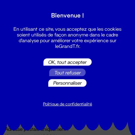
Grand T :
Bienvenue !
S'inscrire
En utilisant ce site, vous acceptez que les cookies
soient utilisés de façon anonyme dans le cadre
d'analyse pour améliorer votre expérience sur
leGrandT.fr.
OK, tout accepter
Tout refuser
Personnaliser
Billetterie
02 51 88 25 25
billetterie@leGrandT.fr
Politique de confidentialité
Du lundi au vendredi 14h → 18h
🚨 Accueil physique impossible jusqu'à l'ouverture
Adresse postale uniquement :