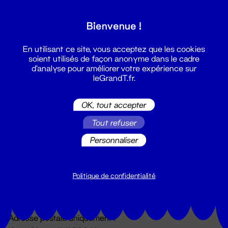
Grand T :
Bienvenue !
S'inscrire
En utilisant ce site, vous acceptez que les cookies
soient utilisés de façon anonyme dans le cadre
d'analyse pour améliorer votre expérience sur
leGrandT.fr.
OK, tout accepter
Tout refuser
Personnaliser
Billetterie
02 51 88 25 25
billetterie@leGrandT.fr
Politique de confidentialité
Du lundi au vendredi 14h → 18h
🚨 Accueil physique impossible jusqu'à l'ouverture
Adresse postale uniquement :