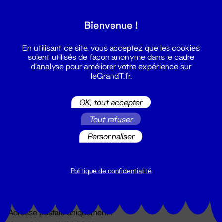
Grand T :
Bienvenue !
S'inscrire
En utilisant ce site, vous acceptez que les cookies
soient utilisés de façon anonyme dans le cadre
d'analyse pour améliorer votre expérience sur
leGrandT.fr.
OK, tout accepter
Tout refuser
Personnaliser
Billetterie
02 51 88 25 25
billetterie@leGrandT.fr
Politique de confidentialité
Du lundi au vendredi 14h → 18h
🚨 Accueil physique impossible jusqu'à l'ouverture
Adresse postale uniquement :