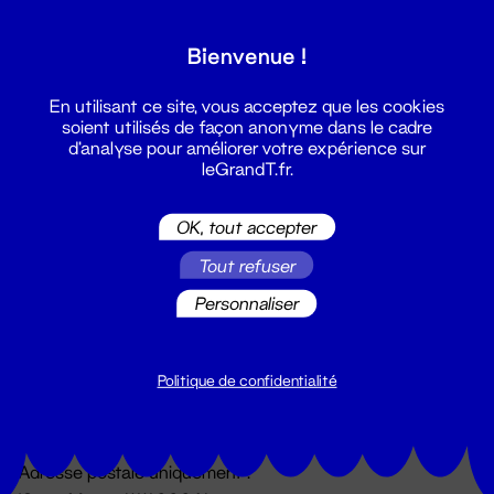
Grand T :
Bienvenue !
S'inscrire
En utilisant ce site, vous acceptez que les cookies
soient utilisés de façon anonyme dans le cadre
d'analyse pour améliorer votre expérience sur
leGrandT.fr.
OK, tout accepter
Tout refuser
Personnaliser
Billetterie
02 51 88 25 25
billetterie@leGrandT.fr
Politique de confidentialité
Du lundi au vendredi 14h → 18h
🚨 Accueil physique impossible jusqu'à l'ouverture
Adresse postale uniquement :