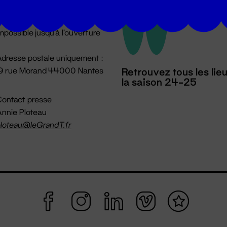
u lundi au vendredi 14h → 18h
 Accueil physique
mpossible jusqu'à l'ouverture
dresse postale uniquement :
19 rue Morand 44000 Nantes
Retrouvez tous les lie
la saison 24-25
ontact presse
nnie Ploteau
loteau@leGrandT.fr