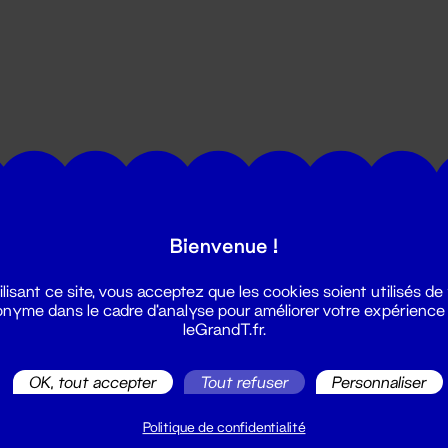
utes les actualités du Grand T :
Bienvenue !
ilisant ce site, vous acceptez que les cookies soient utilisés de
nyme dans le cadre d'analyse pour améliorer votre expérience
leGrandT.fr.
OK, tout accepter
Tout refuser
Personnaliser
illetterie
2 51 88 25 25
Politique de confidentialité
illetterie@leGrandT.fr