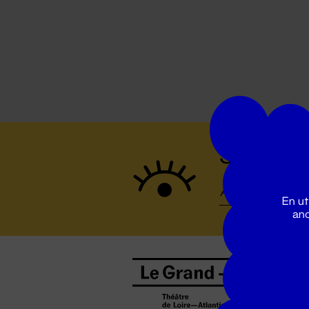
Suivez to
En ut
ano
B
0
b