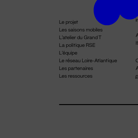
D

i
Le projet
Les saisons mobiles
A
L'atelier du Grand T
La politique RSE
L'équipe
Le réseau Loire-Atlantique
C
Les partenaires
A
Les ressources
p