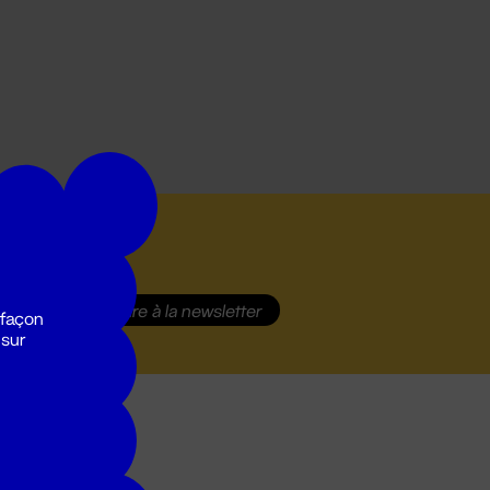
S'inscrire
à la newsletter
 façon
 sur