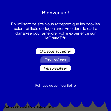
Grand T :
Bienvenue !
S'inscrire
En utilisant ce site, vous acceptez que les cookies
soient utilisés de façon anonyme dans le cadre
d'analyse pour améliorer votre expérience sur
leGrandT.fr.
OK, tout accepter
Tout refuser
Personnaliser
Billetterie
02 51 88 25 25
billetterie@leGrandT.fr
Politique de confidentialité
Du lundi au vendredi 14h → 18h
🚨 Accueil physique impossible jusqu'à l'ouverture
Adresse postale uniquement :