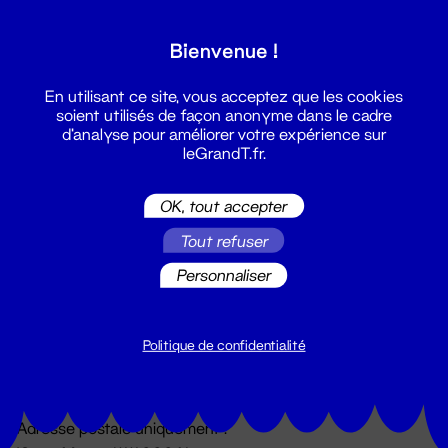
Grand T :
Bienvenue !
S'inscrire
En utilisant ce site, vous acceptez que les cookies
soient utilisés de façon anonyme dans le cadre
d'analyse pour améliorer votre expérience sur
leGrandT.fr.
OK, tout accepter
Tout refuser
Personnaliser
Billetterie
02 51 88 25 25
billetterie@leGrandT.fr
Politique de confidentialité
Du lundi au vendredi 14h → 18h
🚨 Accueil physique impossible jusqu'à l'ouverture
Adresse postale uniquement :