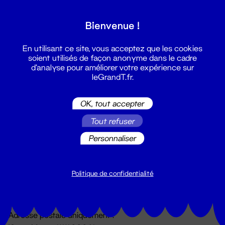
Grand T :
Bienvenue !
S'inscrire
En utilisant ce site, vous acceptez que les cookies
soient utilisés de façon anonyme dans le cadre
d'analyse pour améliorer votre expérience sur
leGrandT.fr.
OK, tout accepter
Tout refuser
Personnaliser
Billetterie
02 51 88 25 25
billetterie@leGrandT.fr
Politique de confidentialité
Du lundi au vendredi 14h → 18h
🚨 Accueil physique impossible jusqu'à l'ouverture
Adresse postale uniquement :