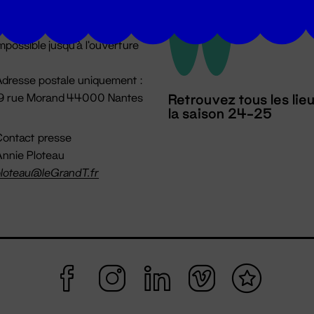
u lundi au vendredi 14h → 18h
 Accueil physique
mpossible jusqu'à l'ouverture
dresse postale uniquement :
19 rue Morand 44000 Nantes
Retrouvez tous les lie
la saison 24-25
ontact presse
nnie Ploteau
loteau@leGrandT.fr