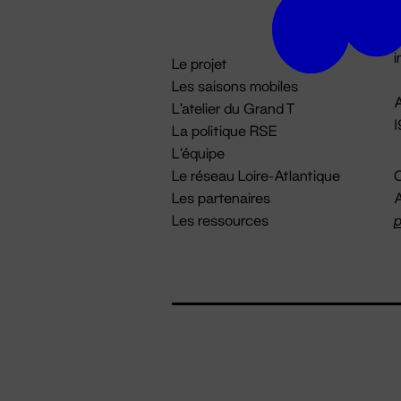
D

i
Le projet
Les saisons mobiles
A
L'atelier du Grand T
La politique RSE
L'équipe
Le réseau Loire-Atlantique
C
Les partenaires
A
Les ressources
p