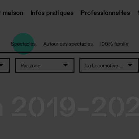
t maison
Infos pratiques
Professionnel·les
Spectacles
Autour des spectacles
100% famille
Par zone
La Locomotive-maison de quartier Erdre..
n 2019-20