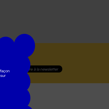
S'inscrire
à la newsletter
 façon
 sur