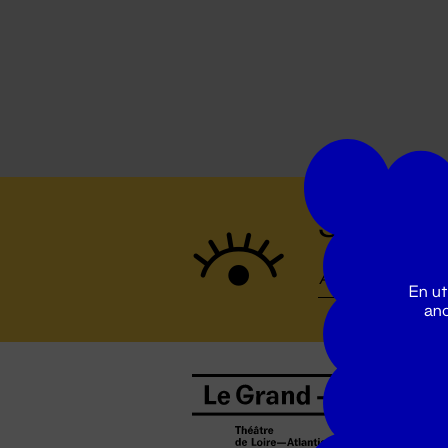
Suivez to
En ut
ano
B
0
b