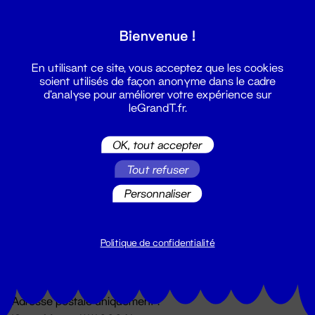
Grand T :
Bienvenue !
S'inscrire
En utilisant ce site, vous acceptez que les cookies
soient utilisés de façon anonyme dans le cadre
d'analyse pour améliorer votre expérience sur
leGrandT.fr.
OK, tout accepter
Tout refuser
Personnaliser
Billetterie
02 51 88 25 25
billetterie@leGrandT.fr
Politique de confidentialité
Du lundi au vendredi 14h → 18h
🚨 Accueil physique impossible jusqu'à l'ouverture
Adresse postale uniquement :