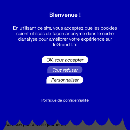
Grand T :
Bienvenue !
S'inscrire
En utilisant ce site, vous acceptez que les cookies
soient utilisés de façon anonyme dans le cadre
d'analyse pour améliorer votre expérience sur
leGrandT.fr.
OK, tout accepter
Tout refuser
Personnaliser
Billetterie
02 51 88 25 25
billetterie@leGrandT.fr
Politique de confidentialité
Du lundi au vendredi 14h → 18h
🚨 Accueil physique impossible jusqu'à l'ouverture
Adresse postale uniquement :