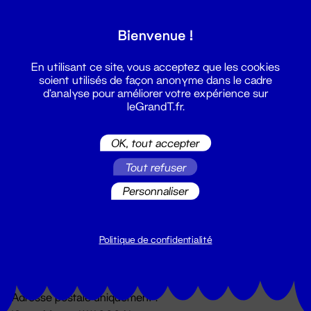
Grand T :
Bienvenue !
S'inscrire
En utilisant ce site, vous acceptez que les cookies
soient utilisés de façon anonyme dans le cadre
d'analyse pour améliorer votre expérience sur
leGrandT.fr.
OK, tout accepter
Tout refuser
Personnaliser
Billetterie
02 51 88 25 25
billetterie@leGrandT.fr
Politique de confidentialité
Du lundi au vendredi 14h → 18h
🚨 Accueil physique impossible jusqu'à l'ouverture
Adresse postale uniquement :