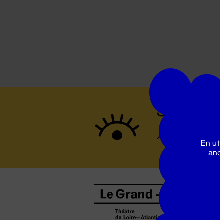
Suivez to
En ut
ano
B
0
b