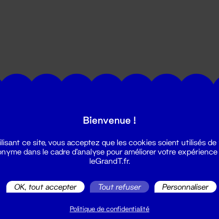
utes les actualités du Grand T :
Bienvenue !
ilisant ce site, vous acceptez que les cookies soient utilisés de
nyme dans le cadre d'analyse pour améliorer votre expérience
leGrandT.fr.
OK, tout accepter
Tout refuser
Personnaliser
illetterie
2 51 88 25 25
Politique de confidentialité
illetterie@leGrandT.fr