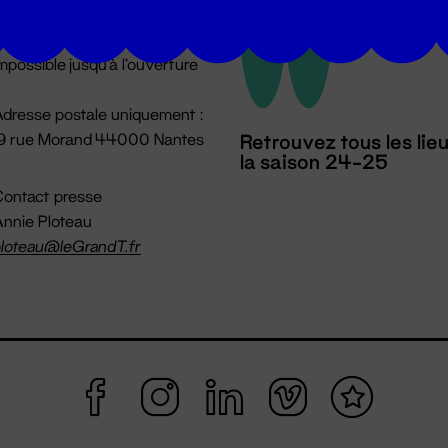
u lundi au vendredi 14h → 18h
 Accueil physique
mpossible jusqu'à l'ouverture
dresse postale uniquement :
19 rue Morand 44000 Nantes
Retrouvez tous les lie
la saison 24-25
ontact presse
nnie Ploteau
loteau@leGrandT.fr