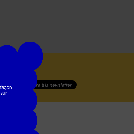
S'inscrire
à la newsletter
 façon
 sur