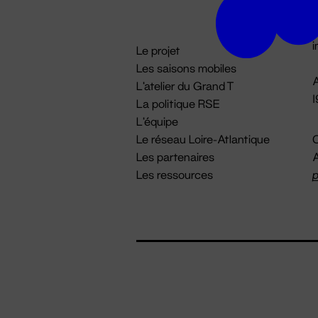
D

i
Le projet
Les saisons mobiles
A
L'atelier du Grand T
La politique RSE
L'équipe
Le réseau Loire-Atlantique
C
Les partenaires
A
Les ressources
p