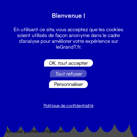
Grand T :
Bienvenue !
S'inscrire
En utilisant ce site, vous acceptez que les cookies
soient utilisés de façon anonyme dans le cadre
d'analyse pour améliorer votre expérience sur
leGrandT.fr.
OK, tout accepter
Tout refuser
Personnaliser
Billetterie
02 51 88 25 25
billetterie@leGrandT.fr
Politique de confidentialité
Du lundi au vendredi 14h → 18h
🚨 Accueil physique impossible jusqu'à l'ouverture
Adresse postale uniquement :